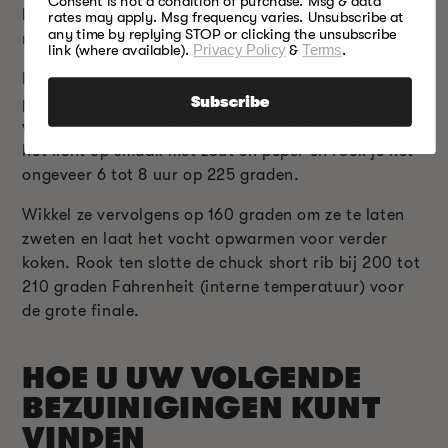
Consent is not a condition of purchase. Msg & data
betekent dat u kunt vragen om een hele chuck short
rates may apply. Msg frequency varies. Unsubscribe at
any time by replying STOP or clicking the unsubscribe
rib.
link (where available).
Privacy Policy
&
Terms
.
Een stuk van vier botten weegt ongeveer 4 of 5
pond. Het is een geweldige optie om te gebruiken
Subscribe
voor roken. Zodra je het bot hebt bereid, breng je
het licht op smaak met zout en peper en rook je het
ongeveer 6 tot 8 uur op 225 graden.
Wikkel ze vervolgens op 160 graden om ze te laten
zweten en laat het vocht opwarmen voor verder
koken. Rook ten slotte de chuck short rib bij 200 tot
210 graden Fahrenheit (interne temperatuur) voor
de grote finale.
HOE U UW VOLGENDE
BEZUINIGINGEN KUNT
VINDEN