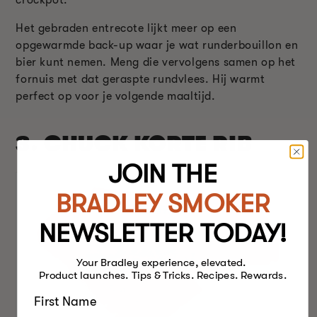
Het gebraden entrecote lijkt meer op een
opgewarmde back-up waar je wat runderbouillon en
bier kunt nemen. Meng die vervolgens samen op het
fornuis met dat geraspte rundvlees. Hij warmt
perfect op voor je volgende maaltijd.
3.
CHUCK KORTE RIB
JOIN THE
BRADLEY SMOKER
NEWSLETTER TODAY!
Your Bradley experience, elevated.
Product launches. Tips & Tricks. Recipes. Rewards.
First Name