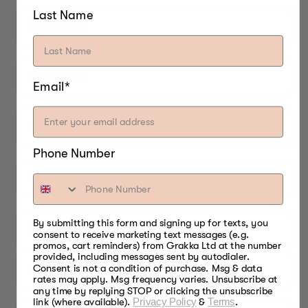
Last Name
First name
Last name
Email*
E‑mail
*
Phone Number
Telefoonnummer
By submitting this form and signing up for texts, you
Modelnr.
consent to receive marketing text messages (e.g.
promos, cart reminders) from Grakka Ltd at the number
provided, including messages sent by autodialer.
Consent is not a condition of purchase. Msg & data
Serienummer
rates may apply. Msg frequency varies. Unsubscribe at
any time by replying STOP or clicking the unsubscribe
link (where available).
Privacy Policy
&
Terms
.