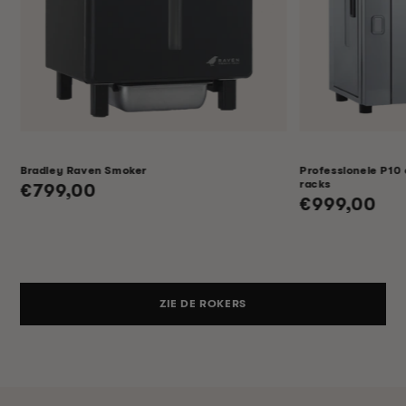
Bradley Raven Smoker
Professionele P10 
racks
Normale
€799,00
Normale
€999,00
prijs
prijs
ZIE DE ROKERS