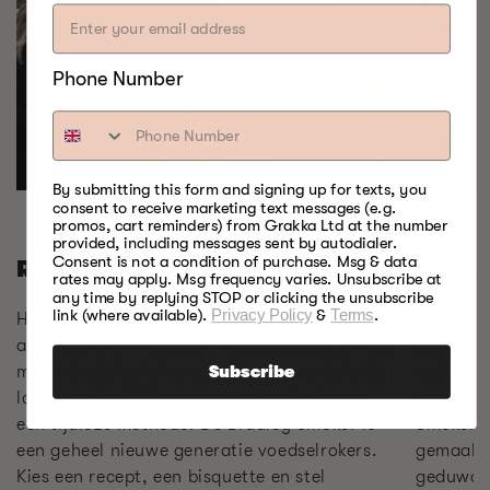
Phone Number
By submitting this form and signing up for texts, you
consent to receive marketing text messages (e.g.
promos, cart reminders) from Grakka Ltd at the number
provided, including messages sent by autodialer.
Consent is not a condition of purchase. Msg & data
SCHO
ROKEN IS GEMAKKELIJK
rates may apply. Msg frequency varies. Unsubscribe at
any time by replying STOP or clicking the unsubscribe
link (where available).
Privacy Policy
&
Terms
.
De kern 
Het roken van voedsel is niet alleen maar
door onz
adrenaline en vlammen. Rook zegt dat er iets
rookbisq
moois in de lucht hangt. Je eten wordt in de
Subscribe
ontwikke
loop van de tijd langzaam gevoed volgens
Smokers,
een tijdloze methode. De Bradley Smoker is
gemaakt
een geheel nieuwe generatie voedselrokers.
geduwd, 
Kies een recept, een bisquette en stel