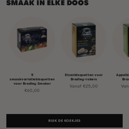
SMAAK IN ELKE DOOS
5
Elzenbisquetten voor
Appelb
smaakvariatiebisquetten
Bradley-rokers
Bra
voor Bradley Smoker
Normale
Nor
Vanaf €25,00
Van
Normale
€60,00
prijs
prij
prijs
RUIK DE KOEKJES