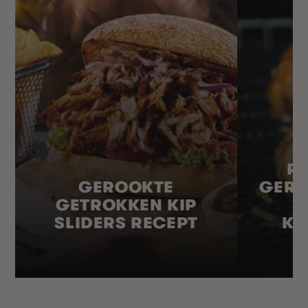
R
GEROOKTE
GERO
GETROKKEN KIP
SLIDERS RECEPT
KA