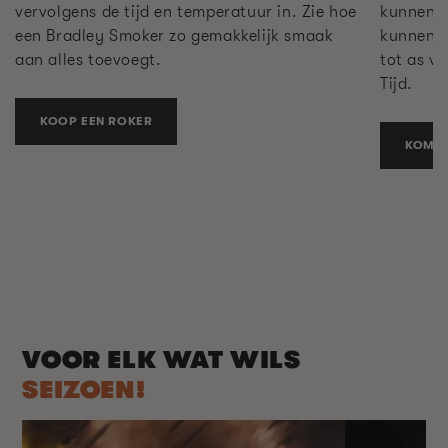
kunnen w
vervolgens de tijd en temperatuur in. Zie hoe
kunnen w
een Bradley Smoker zo gemakkelijk smaak
tot as v
aan alles toevoegt.
Tijd.
KOOP EEN ROKER
KOM M
VOOR ELK WAT WILS
SEIZOEN!