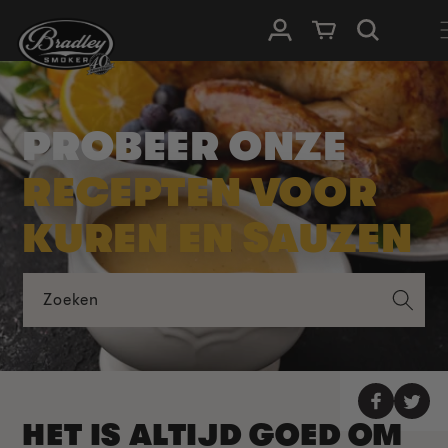
METEEN
NAAR DE
Inloggen
Winkelwagen
CONTENT
PROBEER ONZE
RECEPTEN VOOR
KUREN EN SAUZEN
Zoeken
HET IS ALTIJD GOED OM