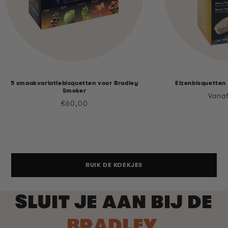
5 smaakvariatiebisquetten voor Bradley
Elzenbisquetten
Smoker
Norm
Vana
Normale
€60,00
prijs
prijs
RUIK DE KOEKJES
SLUIT JE AAN BIJ DE
BRADLEY