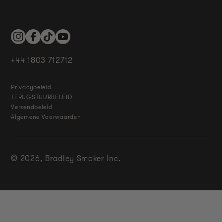
Instagram
Facebook
TikTok
YouTube
+44 1803 712712
Privacybeleid
TERUGSTUURBELEID
Verzendbeleid
Algemene Voorwaarden
© 2026,
Bradley Smoker Inc.