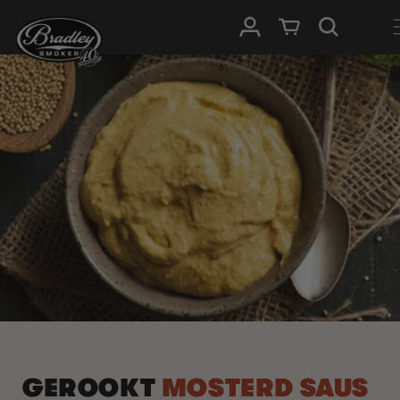
METEEN
NAAR DE
Inloggen
Winkelwagen
CONTENT
GEROOKT
MOSTERD SAUS