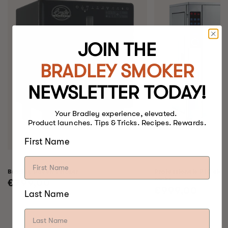
JOIN THE
BRADLEY SMOKER
NEWSLETTER TODAY!
Your Bradley experience, elevated.
Product launches. Tips & Tricks. Recipes. Rewards.
First Name
Bradley Raven Smoker
Professionele P10 elek
racks
Normale
€799,00
Normale
€999,00
Last Name
prijs
prijs