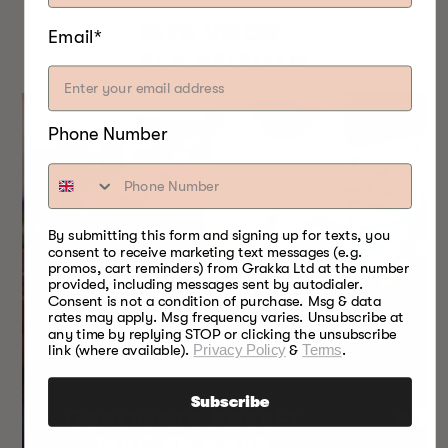
IETS VOOR
Email*
ELK SEIZOEN
Phone Number
By submitting this form and signing up for texts, you
consent to receive marketing text messages (e.g.
promos, cart reminders) from Grakka Ltd at the number
provided, including messages sent by autodialer.
Consent is not a condition of purchase. Msg & data
rates may apply. Msg frequency varies. Unsubscribe at
any time by replying STOP or clicking the unsubscribe
link (where available).
Privacy Policy
&
Terms
.
Subscribe
GEROOKTE KREEFT
WAR
MAC EN KAAS