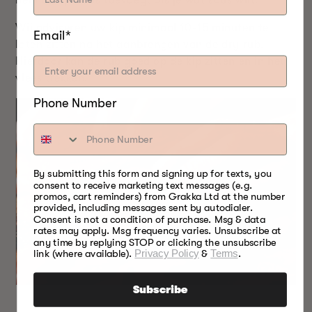
hem aan je saus toevoegt als je wat saus wilt.
Wij adviseren uw kip minimaal 10-15 minuten te
Email*
laten zitten na het aanbrengen van de dry rub.
Hierdoor kan de rub goed op de kip zitten en in het
vlees trekken.
Phone Number
By submitting this form and signing up for texts, you
consent to receive marketing text messages (e.g.
promos, cart reminders) from Grakka Ltd at the number
provided, including messages sent by autodialer.
Consent is not a condition of purchase. Msg & data
rates may apply. Msg frequency varies. Unsubscribe at
any time by replying STOP or clicking the unsubscribe
link (where available).
Privacy Policy
&
Terms
.
Subscribe