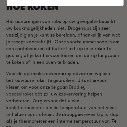
HOE KOKEN
Het aanbrengen van rubs op uw gevogelte beperkt
uw kookmogelijkheden niet. Droge rubs zijn zeer
veelzijdig en je kunt ze bereiden, afhankelijk van wat
je recept voorschrijft. Onze voorkeursmethode is om
een spatchcocked of butterflied kip in je roker te
gooien, of je kunt ervoor kiezen om de kip langzaam
te koken of in een oven te braden.
Voor de optimale rookervaring adviseren wij een
betrouwbare roker te gebruiken. U kunt ervoor
kiezen om voor onze te gaan
Bradley
voedselroker
dat zal uw kookervaring helpen
verbeteren. Zorg ervoor dat u een
kookthermometer
om de temperatuur van het vlees
te helpen controleren. Je drooggewreven kip is klaar
als je thermometer een interne temperatuur van 74