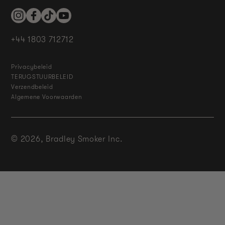
Instagram
Facebook
TikTok
YouTube
+44 1803 712712
Privacybeleid
TERUGSTUURBELEID
Verzendbeleid
Algemene Voorwaarden
© 2026,
Bradley Smoker Inc.