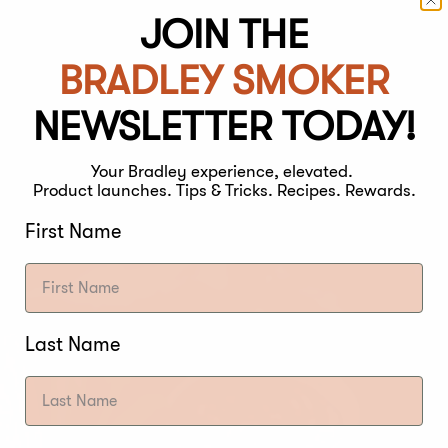
JOIN THE
HET COMBINEREN V
KT VOEDSEL
BRADLEY SMOKER
NEWSLETTER TODAY!
nde bieropties aan te bieden voor alle soorten geroo
Your Bradley experience, elevated.
pen dat u uw favoriet ook in de lijst zult vinden.
Product launches. Tips & Tricks. Recipes. Rewards.
 KIP OF ZEEVRUCHTEN
First Name
Last Name