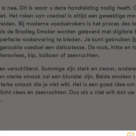
 is nee. Dit is waar u deze handleiding nodig heeft. 
et. Het roken van voedsel is altijd een geweldige ma
eiden. Bij moderne voedselrokers is het proces des 
ls de Bradley Smoker worden geleverd met digitale
erfecte rookervaring te bieden. Je kunt gebruiken
B
t gerookte voedsel een delicatesse. De rook, hitte 
ensvlees, kip, kalkoen of zeevruchten.
ren verschillend. Sommige zijn sterk en zwaar, andere
en sterke smaak zal een blunder zijn. Beide smaken z
sterke smaak die je niet wilt. Het is een goed idee 
 licht vlees en zeevruchten. Dus als u niet wilt dat 
.