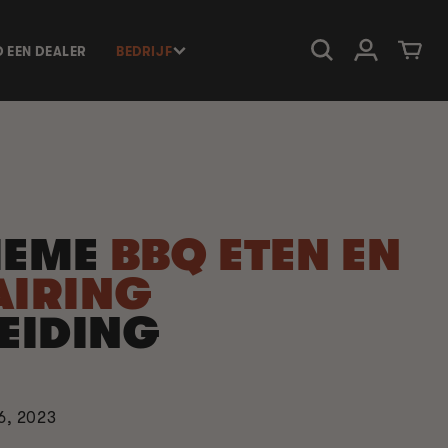
Inloggen
Winkelwage
D EEN DEALER
BEDRIJF
TIEME
BBQ ETEN EN
AIRING
EIDING
6, 2023