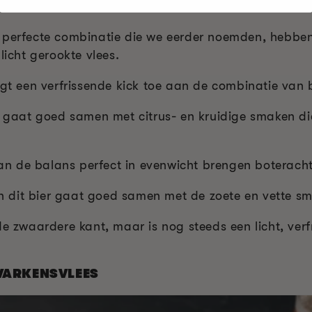
 perfecte combinatie die we eerder noemden, hebben 
licht gerookte vlees.
gt een verfrissende kick toe aan de combinatie van 
r gaat goed samen met citrus- en kruidige smaken di
kan de balans perfect in evenwicht brengen
boterach
dit bier gaat goed samen met de zoete en vette sm
 de zwaardere kant, maar is nog steeds een licht, ver
VARKENSVLEES