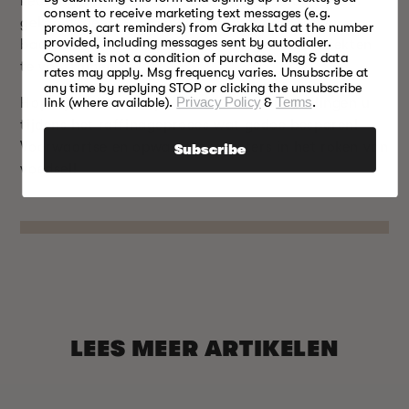
keukengerei dat u voor rauw vlees gebruikte voor
consent to receive marketing text messages (e.g.
gekookt vlees. Houd uw kookruimte schoon en
promos, cart reminders) from Grakka Ltd at the number
provided, including messages sent by autodialer.
bacterievrij om door voedsel overgedragen ziekten
Consent is not a condition of purchase. Msg & data
te voorkomen.
rates may apply. Msg frequency varies. Unsubscribe at
any time by replying STOP or clicking the unsubscribe
Hopelijk zullen een paar van deze aanbevelingen u
link (where available).
Privacy Policy
&
Terms
.
tijdens het raffinageproces wat gedoe besparen!
Voorwaartse en opwaartse meesters in het roken van
Subscribe
voedsel!
LEES MEER ARTIKELEN