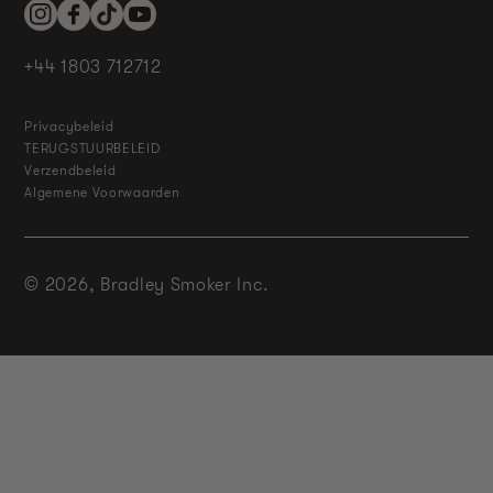
Instagram
Facebook
TikTok
YouTube
+44 1803 712712
Privacybeleid
TERUGSTUURBELEID
Verzendbeleid
Algemene Voorwaarden
© 2026,
Bradley Smoker Inc.