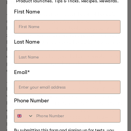
Product launches. Tips & Tricks. Recipes. Rewards.
KIEZEN
First Name
– Bepaalde houtsoorten passen beter bij bepaalde
soorten voedselgroepen. Alder, Maple of onze
Pacific Blend passen bijvoorbeeld heel goed bij
zeevruchten. Aan de andere kant passen Hickory en
Last Name
Mesquite goed bij rood vlees. Bepaalde houtsoorten
kunnen een intense rooksmaak geven die, als ze
overdreven wordt, het gerecht kan overweldigen in
plaats van een heerlijke, houtachtige smaak te
creëren.
Email*
- Was je handen! Als je dit weekend de grillmeester
bent en indruk wilt maken op je goede familie en
vrienden zonder ze in de problemen te brengen,
Phone Number
houd dan bij welke borden, vorken, messen, tangen,
enz. in contact zijn gekomen met rauw vlees. Was
bovendien altijd uw handen nadat u het rauwe vlees
heeft aangeraakt. Vermijd het gebruik van hetzelfde
By submitting this form and signing up for texts, you