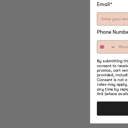
Email*
Phone Numb
By submitting th
consent to recei
promos, cart re
provided, includ
Consent is not a
rates may apply.
any time by repl
link (where avail