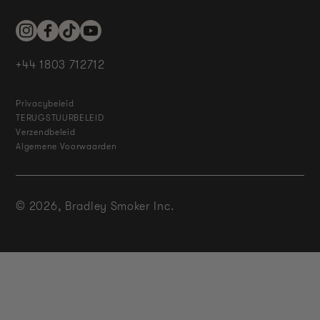
Instagram
Facebook
TikTok
YouTube
+44 1803 712712
Privacybeleid
TERUGSTUURBELEID
Verzendbeleid
Algemene Voorwaarden
© 2026,
Bradley Smoker Inc.