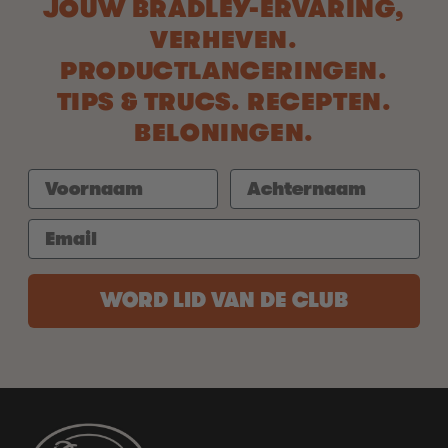
JOUW BRADLEY-ERVARING,
VERHEVEN.
PRODUCTLANCERINGEN.
TIPS & TRUCS. RECEPTEN.
BELONINGEN.
WORD LID VAN DE CLUB