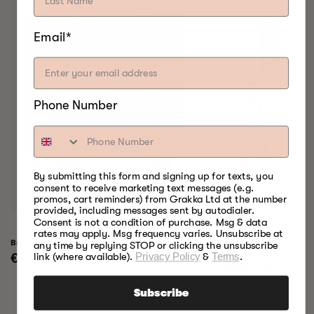
Email*
Phone Number
By submitting this form and signing up for texts, you
consent to receive marketing text messages (e.g.
promos, cart reminders) from Grakka Ltd at the number
provided, including messages sent by autodialer.
Consent is not a condition of purchase. Msg & data
rates may apply. Msg frequency varies. Unsubscribe at
Bradley Raven Smoker
Professionele P10 elek
any time by replying STOP or clicking the unsubscribe
racks
Normale
€799,00
link (where available).
Privacy Policy
&
Terms
.
Normale
€999,00
prijs
prijs
Subscribe