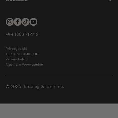
Instagram
Facebook
TikTok
YouTube
+44 1803 712712
Privacybeleid
TERUGSTUURBELEID
Verzendbeleid
Algemene Voorwaarden
© 2026,
Bradley Smoker Inc.