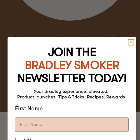
Als het sterkste rookhout past het perfect bij
rijk vlees zoals biefstuk, eend en lamsvlees met
JOIN THE
zijn sterkere, iets zoetere en delicatere smaak
dan hickory.
BRADLEY SMOKER
NEWSLETTER TODAY!
SHOP NOW
Your Bradley experience, elevated.
Product launches. Tips & Tricks. Recipes. Rewards.
First Name
BESTE VOEDSELROKERS.