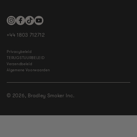
Instagram
Facebook
TikTok
YouTube
+44 1803 712712
Privacybeleid
TERUGSTUURBELEID
Verzendbeleid
Algemene Voorwaarden
© 2026,
Bradley Smoker Inc.