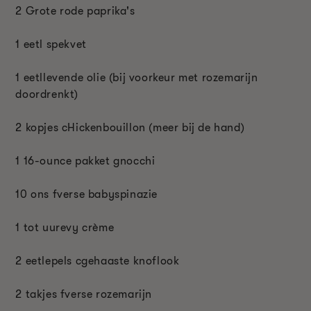
2 Grote rode paprika's
1 eetl spekvet
1 eetl
levende olie (bij voorkeur met rozemarijn
doordrenkt)
2 kopjes c
Hickenbouillon (meer bij de hand)
1 16-ounce pakket g
nocchi
10 ons f
verse babyspinazie
1 tot uur
evy crème
2 eetlepels c
gehaaste knoflook
2 takjes f
verse rozemarijn