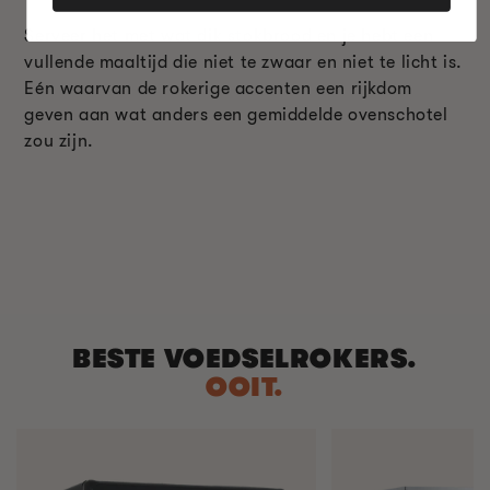
Serveer het met wat dik stokbrood en je hebt een
vullende maaltijd die niet te zwaar en niet te licht is.
Eén waarvan de rokerige accenten een rijkdom
geven aan wat anders een gemiddelde ovenschotel
zou zijn.
BESTE VOEDSELROKERS.
OOIT.