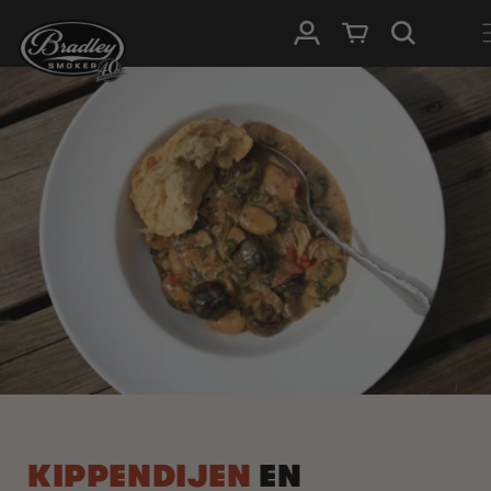
METEEN
NAAR DE
Inloggen
Winkelwagen
CONTENT
KIPPENDIJEN
EN