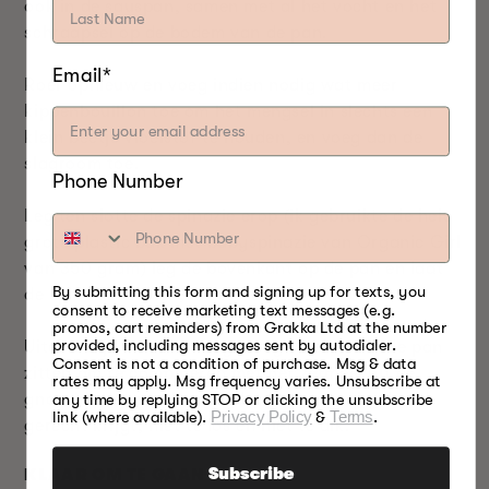
ook in de sauspan, samen met al het vocht en het
schraapsel op de bodem van de pan.
Email*
Roer opnieuw en voeg indien nodig wat meer
kippenbouillon toe om het mengsel in slechts een
klein beetje vloeistof te houden, en voeg dan de
slagroom toe.
Phone Number
Leg ten slotte de spinazie erop (ik gebruikte de hele
grote plastic bak met babyspinazie van Organic Girl
van 350 gram) leg de bovenkant op de pan en laat
By submitting this form and signing up for texts, you
de spinazie slinken, misschien vijf minuten.
consent to receive marketing text messages (e.g.
promos, cart reminders) from Grakka Ltd at the number
provided, including messages sent by autodialer.
Uiteindelijk moet er net genoeg vloeistof in de pan
Consent is not a condition of purchase. Msg & data
zitten om te combineren met het zetmeel uit de
rates may apply. Msg frequency varies. Unsubscribe at
gnocchi. Het resultaat is dat je een mooi gekruid
any time by replying STOP or clicking the unsubscribe
link (where available).
Privacy Policy
&
Terms
.
gerecht krijgt, niet te los en niet te dik.
Subscribe
KLAAR OM TE GAAN