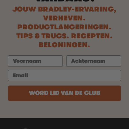
JOUW BRADLEY-ERVARING,
VERHEVEN.
PRODUCTLANCERINGEN.
TIPS & TRUCS. RECEPTEN.
BELONINGEN.
WORD LID VAN DE CLUB