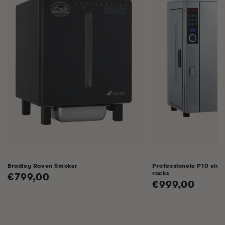
Bradley Raven Smoker
Professionele P10 elek
racks
Normale
€799,00
Normale
€999,00
prijs
prijs