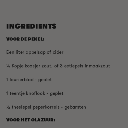
INGREDIENTS
VOOR DE PEKEL:
Een liter appelsap of cider
¼
Kopje koosjer zout, of 3 eetlepels inmaakzout
1 laurierblad - geplet
1 teentje knoflook - geplet
½
theelepel peperkorrels - gebarsten
VOOR HET GLAZUUR: