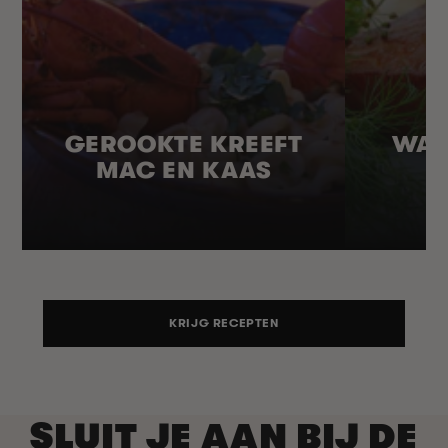
GEROOKTE KREEFT
WAR
MAC EN KAAS
KRIJG RECEPTEN
SLUIT JE AAN BIJ DE