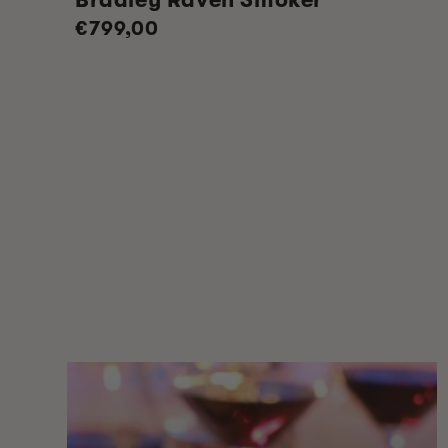
Normale
€799,00
prijs