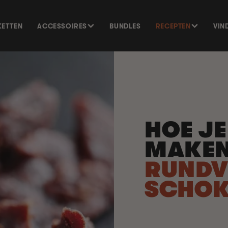
KETTEN
ACCESSOIRES
BUNDLES
RECEPTEN
VIN
HOE J
MAKE
RUNDV
SCHOK