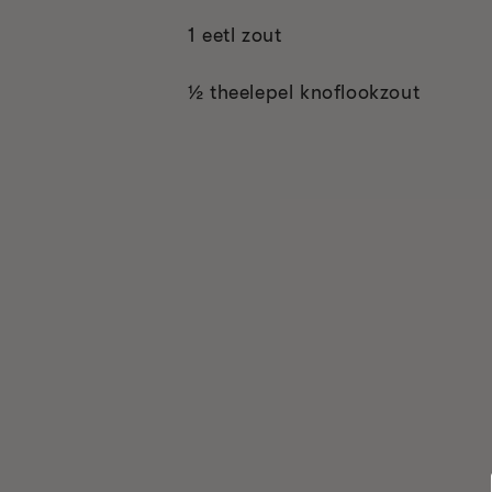
1 eetl zout
½ theelepel knoflookzout