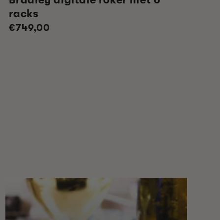
racks
Normale
€749,00
prijs