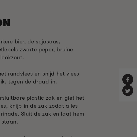
ON
kere bier, de sojasaus,
tlepels zwarte peper, bruine
flookzout.
het rundvlees en snijd het vlees
dik, tegen de draad in.
rsluitbare plastic zak en giet het
s, knijp in de zak zodat alles
inade. Sluit de zak en laat hem
 staan.