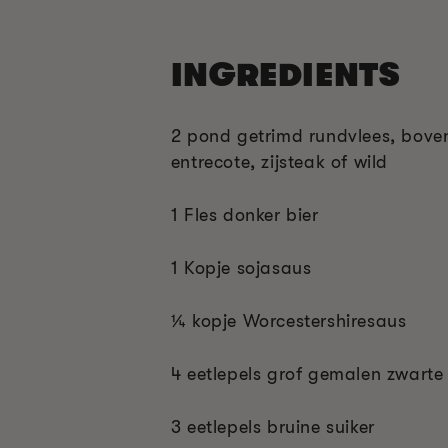
INGREDIENTS
2 pond getrimd rundvlees, bove
entrecote, zijsteak of wild
1 Fles donker bier
1 Kopje sojasaus
¼ kopje Worcestershiresaus
4 eetlepels grof gemalen zwarte
3 eetlepels bruine suiker