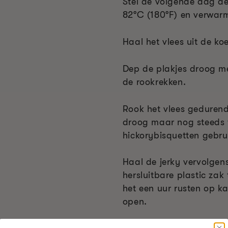
Stel de volgende dag de
82°C (180°F) en verwarm
Haal het vlees uit de k
Dep de plakjes droog me
de rookrekken.
Rook het vlees gedurende
droog maar nog steeds ta
hickorybisquetten gebru
Haal de jerky vervolgens
hersluitbare plastic zak
het een uur rusten op 
open.