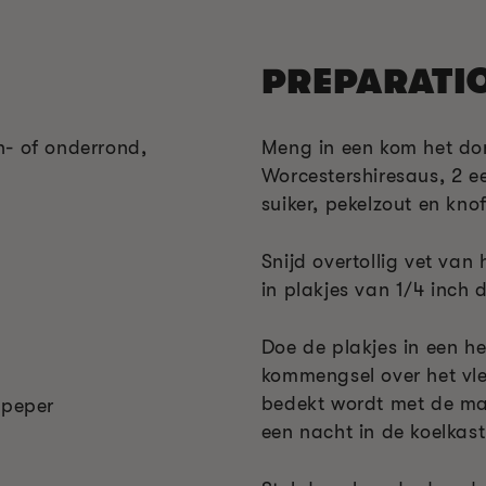
PREPARATI
n- of onderrond,
Meng in een kom het don
Worcestershiresaus, 2 ee
suiker, pekelzout en kno
Snijd overtollig vet van 
in plakjes van 1/4 inch 
Doe de plakjes in een he
kommengsel over het vlee
bedekt wordt met de mar
 peper
een nacht in de koelkast