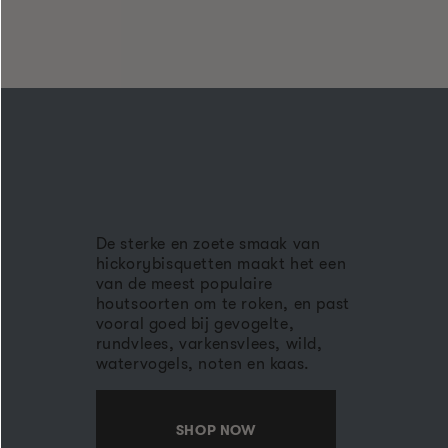
De sterke en zoete smaak van
hickorybisquetten maakt het een
van de meest populaire
houtsoorten om te roken, en past
vooral goed bij gevogelte,
rundvlees, varkensvlees, wild,
watervogels, noten en kaas.
SHOP NOW