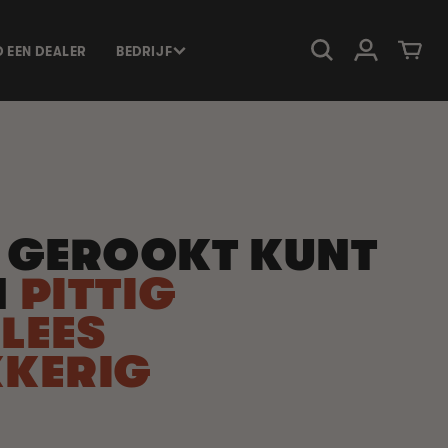
Inloggen
Winkelwage
D EEN DEALER
BEDRIJF
E GEROOKT KUNT
N
PITTIG
LEES
KERIG