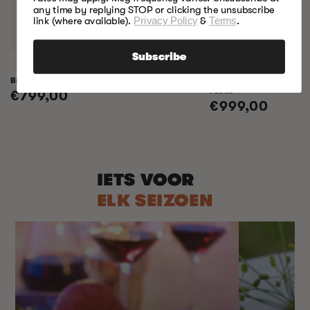
any time by replying STOP or clicking the unsubscribe
link (where available).
Privacy Policy
&
Terms
.
Subscribe
Bradley Raven Smoker
Professionele P10 elek
racks
Normale
€799,00
Normale
€999,00
prijs
prijs
IETS VOOR
ELK SEIZOEN