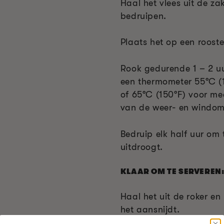
Haal het vlees uit de z
bedruipen.
Plaats het op een roost
Rook gedurende 1 – 2 uu
een thermometer 55°C (
of 65°C (150°F) voor med
van de weer- en windo
Bedruip elk half uur om
uitdroogt.
KLAAR OM TE SERVEREN
Haal het uit de roker en
het aansnijdt.