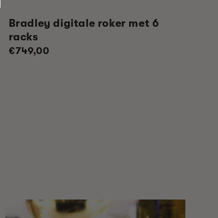
Bradley digitale roker met 6
racks
Normale
€749,00
prijs