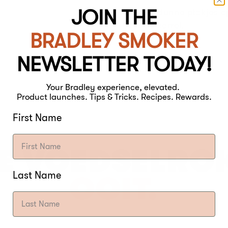
JOIN THE
Snijd in dunne plakjes 
over de korrel.
BRADLEY SMOKER
NEWSLETTER TODAY!
Your Bradley experience, elevated.
Product launches. Tips & Tricks. Recipes. Rewards.
First Name
E VOEDSELRO
Last Name
OOIT.