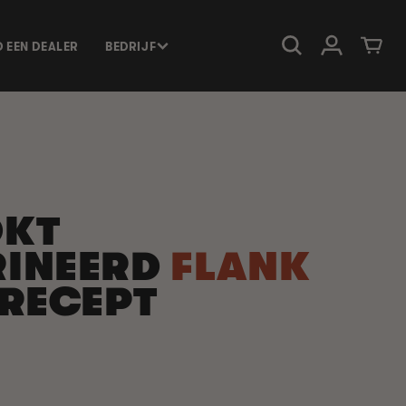
Inloggen
Winkelwage
D EEN DEALER
BEDRIJF
OKT
INEERD
FLANK
RECEPT