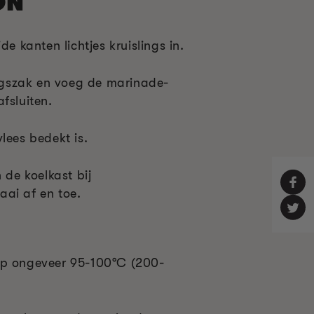
ON
de kanten lichtjes kruislings in.
ingszak en voeg de marinade-
fsluiten.
lees bedekt is.
 de koelkast bij
ai af en toe.
op ongeveer 95-100°C (200-