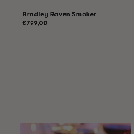
Bradley Raven Smoker
Normale
€799,00
prijs