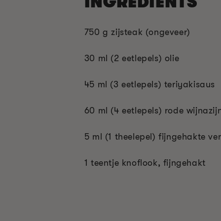
INGREDIENTS
750 g zijsteak (ongeveer)
30 ml (2 eetlepels) olie
45 ml (3 eetlepels) teriyakisaus
60 ml (4 eetlepels) rode wijnazij
5 ml (1 theelepel) fijngehakte v
1 teentje knoflook, fijngehakt