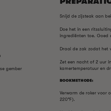
PREPARATI
Snijd de zijsteak aan bei
Doe het in een ritssluit
ingrediënten toe. Goed a
Draai de zak zodat het v
n
Zet een nacht of 2 uur in
kamertemperatuur en dra
erse gember
ROOKMETHODE:
Verwarm de roker voor 
220°F).