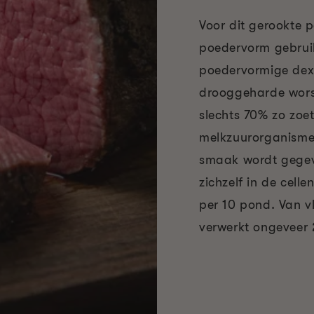
Voor dit gerookte p
poedervorm gebruik
poedervormige dex
drooggeharde worst
slechts 70% zo zoe
melkzuurorganismen
smaak wordt gegeve
zichzelf in de cell
per 10 pond. Van vl
verwerkt ongeveer 