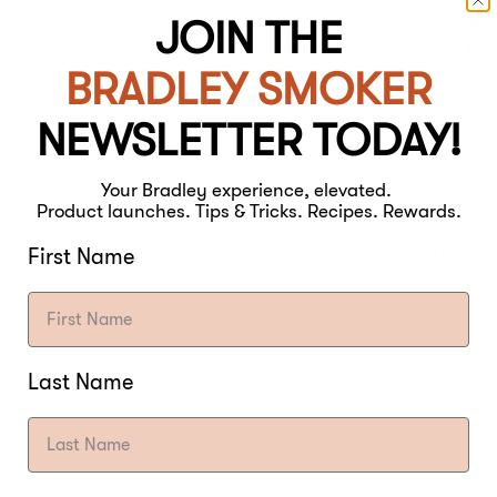
Verhoog vervolgens de t
JOIN THE
met de klep ¼ open. Roo
BRADLEY SMOKER
gedurende 4 uur.
NEWSLETTER TODAY!
Sluit de rook en verhoo
(98,9ºC), totdat de inte
Your Bradley experience, elevated.
165ºC (73,8ºC) is.
Product launches. Tips & Tricks. Recipes. Rewards.
Zet het vlees 24 uur in 
First Name
snijden.
Last Name