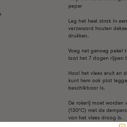
peper
e
Leg het heel strak in ee
verzwaard houten dekse
drukken.
Voeg net genoeg pekel t
laat het 7 dagen rijpen 
Haal het vlees eruit en d
kunt hem ook plat legge
beschikbaar is.
De rokerij moet worden
(130ºC) met de dempers
van het vlees droog is.