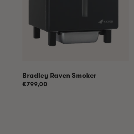
Bradley Raven Smoker
Normale
€799,00
prijs