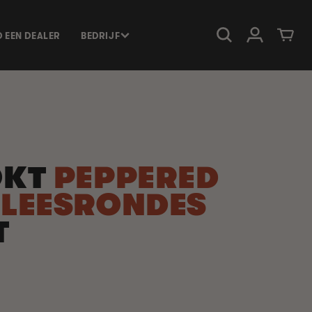
Inloggen
Winkelwage
D EEN DEALER
BEDRIJF
OKT
PEPPERED
LEESRONDES
T