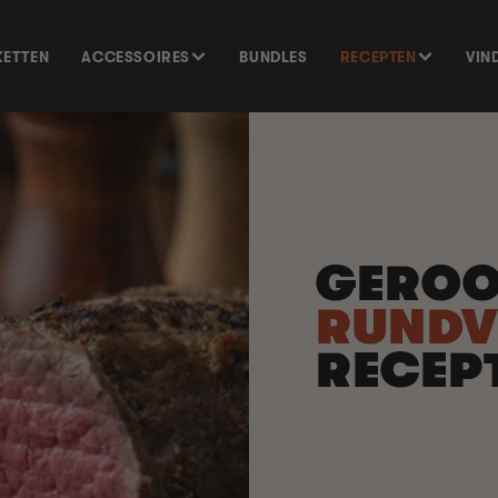
KETTEN
ACCESSOIRES
BUNDLES
RECEPTEN
VIN
GERO
RUNDV
RECEP