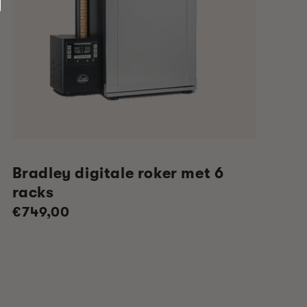
Bradley digitale roker met 6
racks
Normale
€749,00
prijs