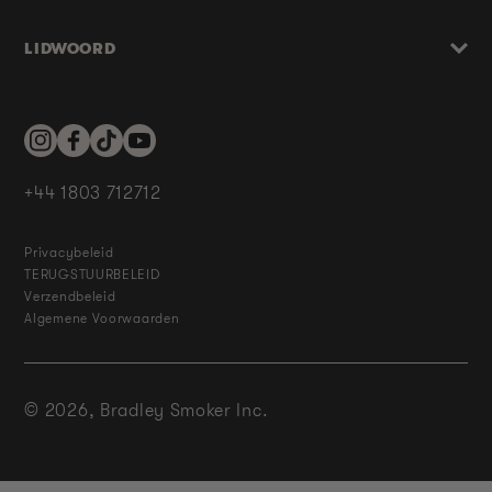
LIDWOORD
Instagram
Facebook
TikTok
YouTube
+44 1803 712712
Privacybeleid
TERUGSTUURBELEID
Verzendbeleid
Algemene Voorwaarden
© 2026,
Bradley Smoker Inc.