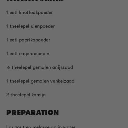
1 eetl knoflookpoeder
1 theelepel uienpoeder
1 eetl paprikapoeder
1 eetl cayennepeper
½ theelepel gemalen anijszaad
1 theelepel gemalen venkelzaad
2 theelepel komijn
PREPARATION
Los zout en melasse op in water.