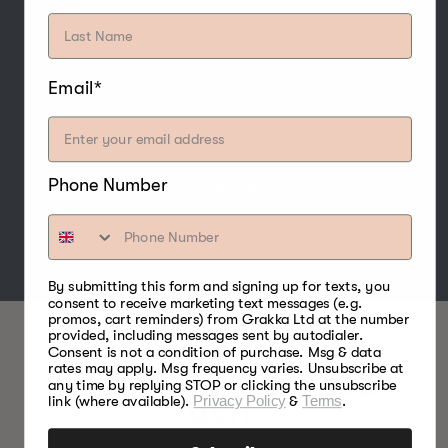
De sterke en zoete smaak van
hickorybisquetten maakt het een van de meest
populaire houtsoorten om te roken, en past
vooral goed bij gevogelte, rundvlees,
Email*
varkensvlees, wild, watervogels, noten en
kaas.
Phone Number
SHOP NOW
By submitting this form and signing up for texts, you
consent to receive marketing text messages (e.g.
promos, cart reminders) from Grakka Ltd at the number
provided, including messages sent by autodialer.
Consent is not a condition of purchase. Msg & data
rates may apply. Msg frequency varies. Unsubscribe at
BESTE VOEDSELROKERS.
any time by replying STOP or clicking the unsubscribe
link (where available).
Privacy Policy
&
Terms
.
OOIT.