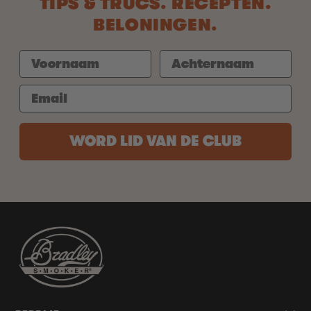
TIPS & TRUCS. RECEPTEN.
BELONINGEN.
WORD LID VAN DE CLUB