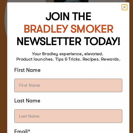
JOIN THE
BRADLEY SMOKER
NEWSLETTER TODAY!
Your Bradley experience, elevated.
Product launches. Tips & Tricks. Recipes. Rewards.
First Name
Met een licht rokerige, zoete en subtiele smaak
Last Name
zijn Maple Bisquettes perfect voor het roken
van kalkoenen en voor het verbeteren van de
smaak van gevogelte en wildvogels.
Email*