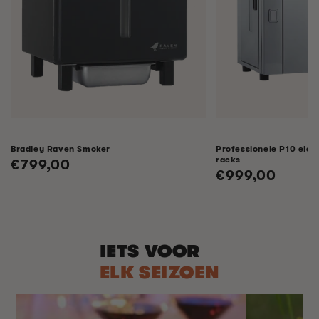
Bradley Raven Smoker
Professionele P10 elek
racks
Normale
€799,00
Normale
€999,00
prijs
prijs
IETS VOOR
ELK SEIZOEN