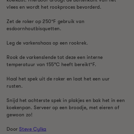
koelkast. Hierdoor droogt de buitenkant van het
vlees en wordt het rookproces bevorderd.
Zet de roker op 250
º
F gebruik van
esdoornhoutbisquetten.
Leg de varkenshaas op een rookrek.
Rook de varkenslende tot deze een interne
temperatuur van 155°C heeft bereikt
º
F.
Haal het spek uit de roker en laat het een uur
rusten.
Snijd het achterste spek in plakjes en bak het in een
koekenpan. Serveer op een broodje, met eieren of
gewoon zo!
Door
Steve Cylka