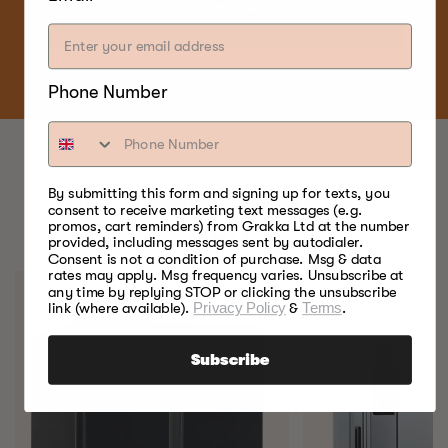
SHOP NOW
Phone Number
By submitting this form and signing up for texts, you
BESTE VOEDSELROKERS.
consent to receive marketing text messages (e.g.
promos, cart reminders) from Grakka Ltd at the number
OOIT.
provided, including messages sent by autodialer.
Consent is not a condition of purchase. Msg & data
rates may apply. Msg frequency varies. Unsubscribe at
any time by replying STOP or clicking the unsubscribe
link (where available).
Privacy Policy
&
Terms
.
Subscribe