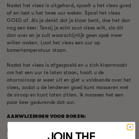
Nadat het vlees is uitgehard, spoelt u het vlees goed
af en laat u het twee uur weken. Spoel het vlees
GOED af. Als je denkt dat je klaar bent, doe het dan
nog een keer. Tenzij je echt zout vlees wilt, sla dit
dan over en je zult waarschijnlijk geen spek meer
willen maken. Laat het vlees een uur op
kamertemperatuur staan.
Nadat het vlees is afgespoeld en u zich klaarmaakt
om het een uur te laten staan, haalt u de
ahornsiroop er weer uit en giet u voldoende over het
vlees, zodat u de lendenen goed kunt masseren met
de siroop en kunt laten zitten. Ik masseer het een
paar keer gedurende dat uur.
AANWIJZINGEN VOOR ROKEN:
Doe het vlees in de roker, breng het vuur naar 150°F
JOIN THE
en laat 45 minuten ZONDER ROOK koken.