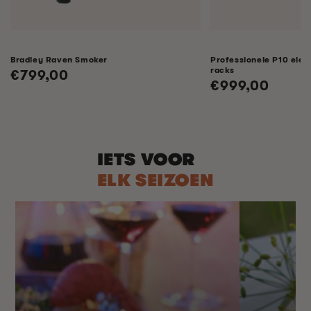
Bradley Raven Smoker
Professionele P10 elek
racks
Normale
€799,00
Normale
€999,00
prijs
prijs
IETS VOOR
ELK SEIZOEN