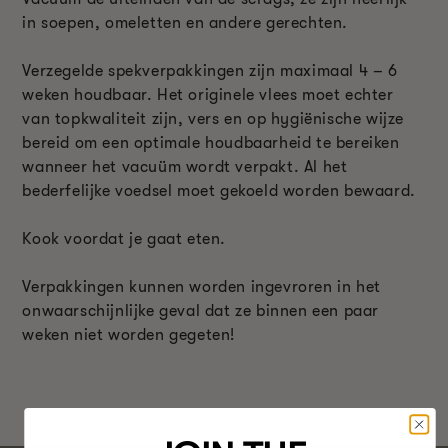
in soepen, omeletten en andere gerechten.
Verzegelde spekverpakkingen zijn maximaal 4 – 6
weken houdbaar. Het originele vlees moet echter
van topkwaliteit zijn, vers en op hygiënische wijze
bereid om een optimale houdbaarheid te bereiken
wanneer het vacuüm wordt verpakt. Al het
bederfelijke voedsel moet gekoeld worden bewaard.
Kook voordat je gaat eten.
Verpakkingen kunnen worden ingevroren in het
onwaarschijnlijke geval dat ze binnen een paar
weken niet worden gegeten!