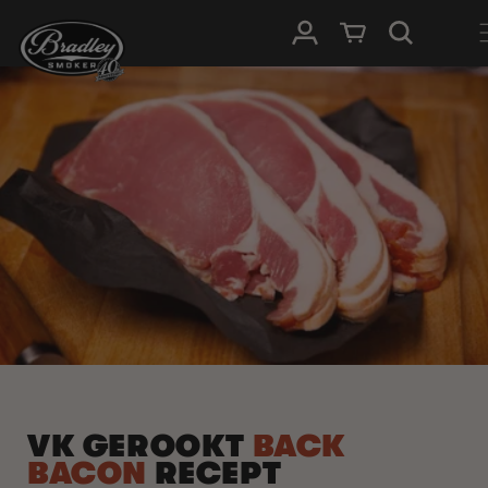
METEEN
NAAR DE
Inloggen
Winkelwagen
CONTENT
VK GEROOKT
BACK
BACON
RECEPT