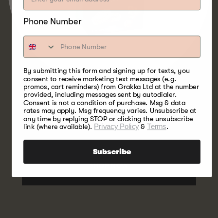
Phone Number
By submitting this form and signing up for texts, you
consent to receive marketing text messages (e.g.
promos, cart reminders) from Grakka Ltd at the number
provided, including messages sent by autodialer.
Consent is not a condition of purchase. Msg & data
rates may apply. Msg frequency varies. Unsubscribe at
Het meest veelzijdige hout van allemaal is
any time by replying STOP or clicking the unsubscribe
eiken. Past bijzonder goed bij gevogelte,
link (where available).
Privacy Policy
&
Terms
.
rundvlees, varkensvlees, lamsvlees en wild.
Subscribe
SHOP NOW