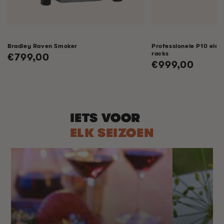
Bradley Raven Smoker
Professionele P10 elek
racks
Normale
€799,00
Normale
€999,00
prijs
prijs
IETS VOOR
ELK SEIZOEN