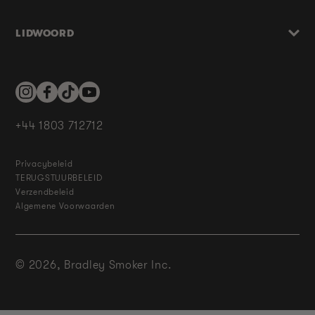
LIDWOORD
Instagram
Facebook
TikTok
YouTube
+44 1803 712712
Privacybeleid
TERUGSTUURBELEID
Verzendbeleid
Algemene Voorwaarden
© 2026,
Bradley Smoker Inc.