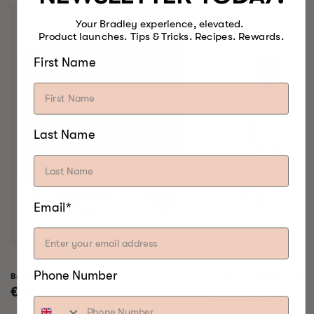
Your Bradley experience, elevated.
Product launches. Tips & Tricks. Recipes. Rewards.
First Name
Last Name
Email*
Phone Number
Bradley Raven Smoker
Professionele P10 elek
racks
Normale
€799,00
Normale
€999,00
prijs