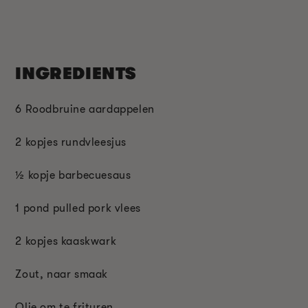
INGREDIENTS
6 Roodbruine aardappelen
2 kopjes rundvleesjus
½ kopje barbecuesaus
1 pond pulled pork vlees
2 kopjes kaaskwark
Zout, naar smaak
Olie om te frituren