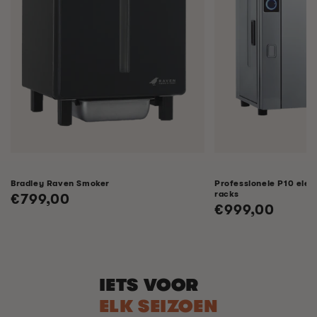
Bradley Raven Smoker
Professionele P10 elek
racks
Normale
€799,00
Normale
€999,00
prijs
prijs
IETS VOOR
ELK SEIZOEN