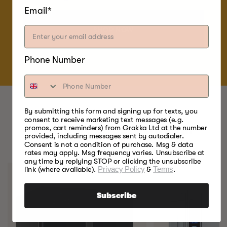
Email*
SHOP NOW
Phone Number
By submitting this form and signing up for texts, you
consent to receive marketing text messages (e.g.
BESTE VOEDSELROKERS.
promos, cart reminders) from Grakka Ltd at the number
provided, including messages sent by autodialer.
OOIT.
Consent is not a condition of purchase. Msg & data
rates may apply. Msg frequency varies. Unsubscribe at
any time by replying STOP or clicking the unsubscribe
link (where available).
Privacy Policy
&
Terms
.
Subscribe