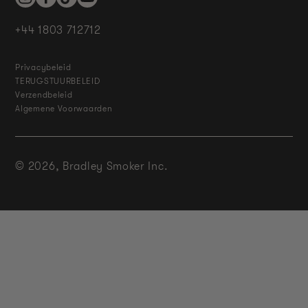
Instagram
Facebook
TikTok
YouTube
+44 1803 712712
Privacybeleid
TERUGSTUURBELEID
Verzendbeleid
Algemene Voorwaarden
© 2026,
Bradley Smoker Inc.