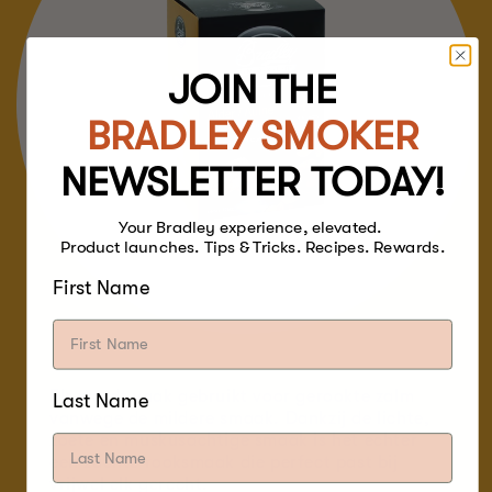
JOIN THE
BRADLEY SMOKER
NEWSLETTER TODAY!
Your Bradley experience, elevated.
Product launches. Tips & Tricks. Recipes. Rewards.
First Name
Els wordt vaak gebruikt voor gerookte zalm
Last Name
vanwege de mildere smaak. Dankzij de lichte,
zoete en muskusachtige smaak is het echter
een zachte rooksmaak die perfect past bij
vrijwel elk gerecht.