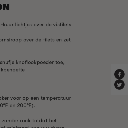
ON
kuur lichtjes over de visfilets
ornsiroop over de filets en zet
snufje knoflookpoeder toe,
akbehoefte
ker voor op een temperatuur
0°F en 200°F).
) zonder rook totdat het
zal minimaal een uur duren.