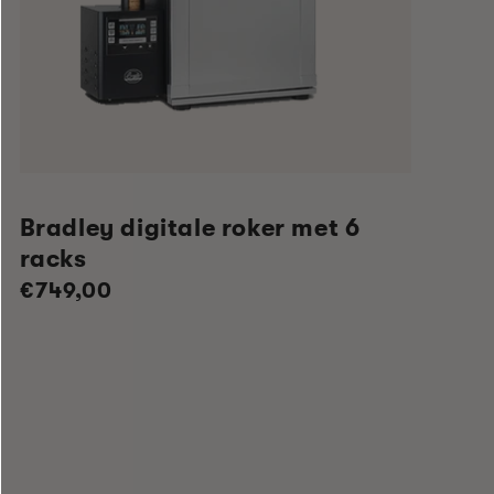
Bradley digitale roker met 6
racks
Normale
€749,00
prijs