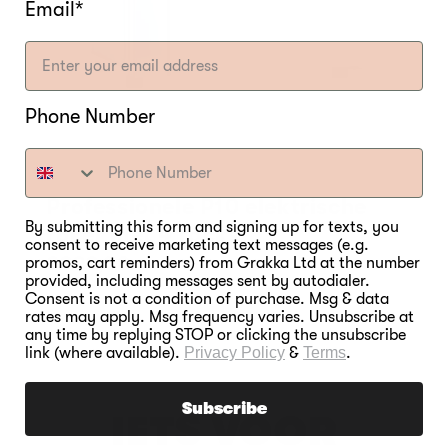
Email*
Phone Number
Professionele P10 elektrische
By submitting this form and signing up for texts, you
roker met 4 racks
consent to receive marketing text messages (e.g.
Normale
€999,00
promos, cart reminders) from Grakka Ltd at the number
provided, including messages sent by autodialer.
prijs
Consent is not a condition of purchase. Msg & data
rates may apply. Msg frequency varies. Unsubscribe at
any time by replying STOP or clicking the unsubscribe
link (where available).
Privacy Policy
&
Terms
.
Subscribe
IETS VOOR