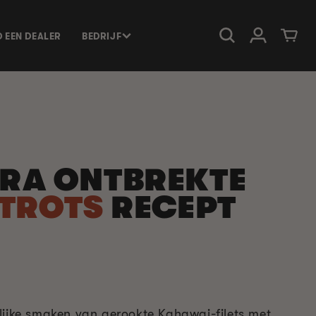
Inloggen
Winkelwage
D EEN DEALER
BEDRIJF
RA ONTBREKTE
TROTS
RECEPT
lijke smaken van gerookte Kahawai-filets met