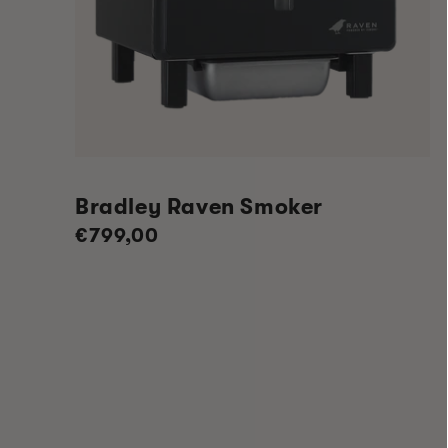
Bradley Raven Smoker
Normale
€799,00
prijs