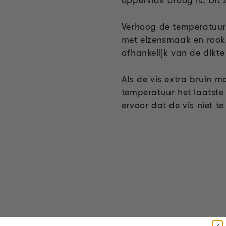
Verhoog de temperatuur 
met elzensmaak en rook
afhankelijk van de dikte 
Als de vis extra bruin 
temperatuur het laatste
ervoor dat de vis niet t