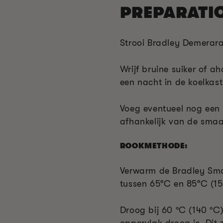
PREPARATI
Strooi Bradley Demerara-
Wrijf bruine suiker of ah
een nacht in de koelkast
Voeg eventueel nog een 
afhankelijk van de sma
ROOKMETHODE:
Verwarm de Bradley Smo
tussen 65°C en 85°C (15
Droog bij 60 ºC (140 ºC
oppervlak droog is. Dit 