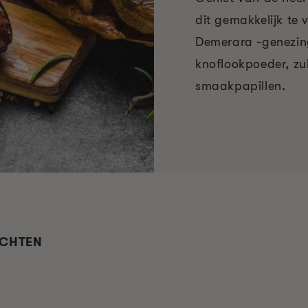
dit gemakkelijk te 
Demerara -genezing
knoflookpoeder, zul
smaakpapillen.
UCHTEN