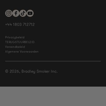
Instagram
Facebook
TikTok
YouTube
+44 1803 712712
Privacybeleid
TERUGSTUURBELEID
Verzendbeleid
Algemene Voorwaarden
© 2026,
Bradley Smoker Inc.