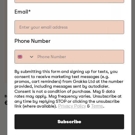
Email*
Phone Number
By submitting this form and signing up for texts, you
consent to receive marketing text messages (e.g.
promos, cart reminders) from Grakka Ltd at the number
provided, including messages sent by autodialer.
Consent is not a condition of purchase. Msg & data
Bradley Raven Smoker
Professionele P10 elek
rates may apply. Msg frequency varies. Unsubscribe at
racks
any time by replying STOP or clicking the unsubscribe
Normale
€799,00
link (where available).
Privacy Policy
&
Terms
.
Normale
€999,00
prijs
prijs
Subscribe