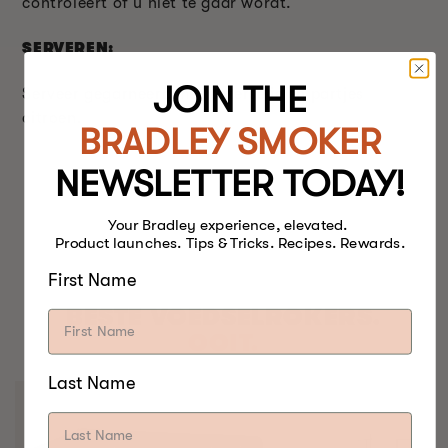
controleert of u niet te gaar wordt.
SERVEREN:
JOIN THE
Serveer gegarneerd met peterselie en partjes
citroen.
BRADLEY SMOKER
NEWSLETTER TODAY!
Your Bradley experience, elevated.
Product launches. Tips & Tricks. Recipes. Rewards.
First Name
BESTE VOEDSELROKERS.
OOIT.
Last Name