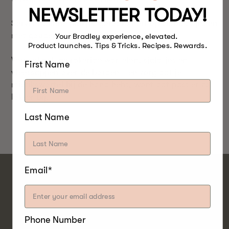
NEWSLETTER TODAY!
Serveer dunne plakjes gerookt hert op slablaadjes en
met gouden groentechips.
Your Bradley experience, elevated.
Product launches. Tips & Tricks. Recipes. Rewards.
Verdeel ook de rokerige wortelen, sjalotjes en
First Name
vleessappen over de borden - en zorg dat je
mierikswortel bij de hand hebt, want dat past er zo
lekker bij.
Last Name
Email*
EIK
Phone Number