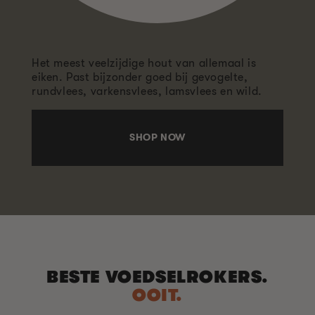
Het meest veelzijdige hout van allemaal is
eiken. Past bijzonder goed bij gevogelte,
rundvlees, varkensvlees, lamsvlees en wild.
SHOP NOW
BESTE VOEDSELROKERS.
OOIT.