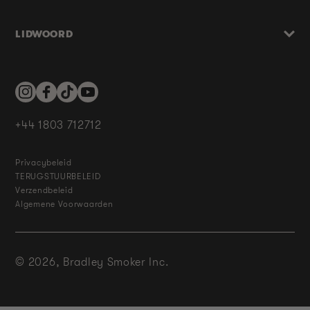
LIDWOORD
Instagram
Facebook
TikTok
YouTube
+44 1803 712712
Privacybeleid
TERUGSTUURBELEID
Verzendbeleid
Algemene Voorwaarden
© 2026,
Bradley Smoker Inc.