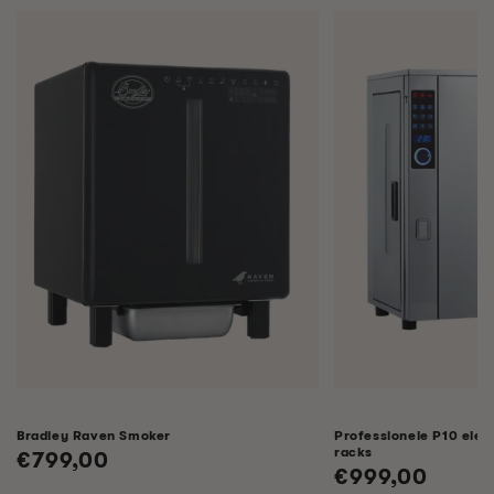
Bradley Raven Smoker
Professionele P10 elek
racks
Normale
€799,00
Normale
€999,00
prijs