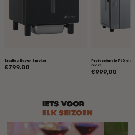
Bradley Raven Smoker
Professionele P10 elek
racks
Normale
€799,00
Normale
€999,00
prijs
prijs
IETS VOOR
ELK SEIZOEN