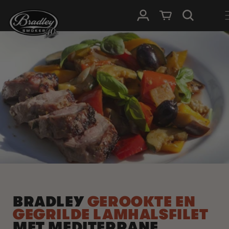
METEEN
NAAR DE
Inloggen
Winkelwagen
CONTENT
BRADLEY
GEROOKTE EN
GEGRILDE LAMHALSFILET
MET MEDITERRANE