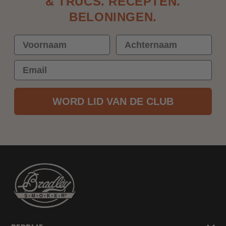
& TRUCS. RECEPTEN.
BELONINGEN.
WORD LID VAN DE CLUB