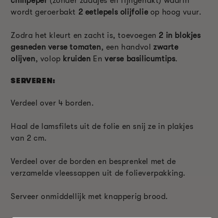
chilipeper
(zonder zaadjes en fijngehakt) waarin
wordt geroerbakt
2 eetlepels olijfolie
op hoog vuur.
Zodra het kleurt en zacht is, toevoegen
2 in blokjes
gesneden verse tomaten
, een handvol
zwarte
olijven
, volop
kruiden
En
verse basilicumtips
.
SERVEREN:
Verdeel over 4 borden.
Haal de lamsfilets uit de folie en snij ze in plakjes
van 2 cm.
Verdeel over de borden en besprenkel met de
verzamelde vleessappen uit de folieverpakking.
Serveer onmiddellijk met knapperig brood.