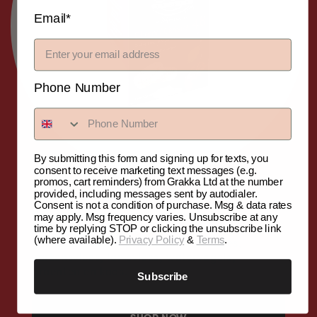
Email*
Phone Number
By submitting this form and signing up for texts, you
consent to receive marketing text messages (e.g.
promos, cart reminders) from Grakka Ltd at the number
provided, including messages sent by autodialer.
Consent is not a condition of purchase. Msg & data rates
Kersenbisquetten zorgen voor een mild, zoet
may apply. Msg frequency varies. Unsubscribe at any
en fruitig aroma, perfect voor het roken van
time by replying STOP or clicking the unsubscribe link
(where available).
Privacy Policy
&
Terms
.
gevogelte, vis, zeevruchten, rundvlees,
varkensvlees, lamsvlees, watervogels,
groenten en kaas.
Subscribe