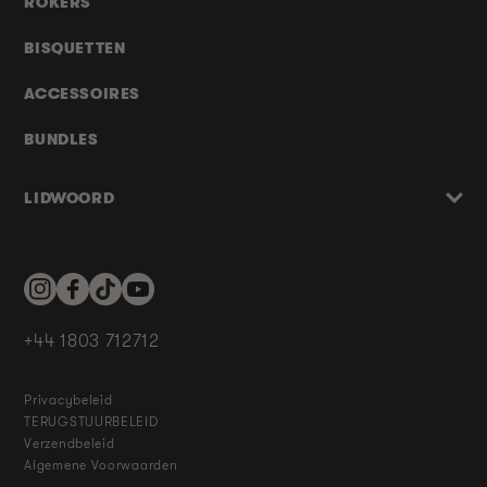
ROKERS
BISQUETTEN
ACCESSOIRES
BUNDLES
LIDWOORD
Instagram
Facebook
TikTok
YouTube
+44 1803 712712
Privacybeleid
TERUGSTUURBELEID
Verzendbeleid
Algemene Voorwaarden