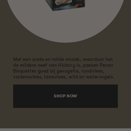
Met een zoete en milde smaak, waardoor het
de mildere neef van Hickory is, passen Pecan
Bisquettes goed bij gevogelte, rundvlees,
varkensvlees, lamsvlees, wild en watervogels.
SHOP NOW