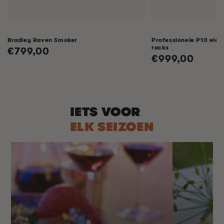
Bradley Raven Smoker
Professionele P10 elek
racks
Normale
€799,00
Normale
€999,00
prijs
prijs
IETS VOOR
ELK SEIZOEN