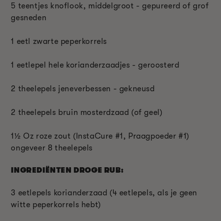
5 teentjes knoflook, middelgroot - gepureerd of grof
gesneden
1 eetl zwarte peperkorrels
1 eetlepel hele korianderzaadjes - geroosterd
2 theelepels jeneverbessen - gekneusd
2 theelepels bruin mosterdzaad (of geel)
1
½
Oz roze zout (InstaCure #1, Praagpoeder #1)
ongeveer 8 theelepels
INGREDIËNTEN DROGE RUB:
3 eetlepels korianderzaad (4 eetlepels, als je geen
witte peperkorrels hebt)