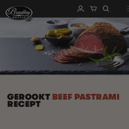
METEEN
NAAR DE
Inloggen
Winkelwagen
CONTENT
GEROOKT
BEEF PASTRAMI
RECEPT