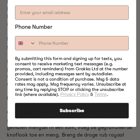
borststuk verwijderen, de pekel roeren, het
borststuk in de tegenovergestelde richting buigen en
het terug in de pekel doen totdat het volledig is
uitgehard.
Phone Number
Deze methode wordt de herverdeling van de
genezing genoemd.
By submitting this form and signing up for texts, you
Nadat het volledig is uitgehard, volgt u de
consent to receive marketing text messages (e.g.
procedure die wordt vermeld in het gedeelte ‘droog
promos, cart reminders) from Grakka Ltd at the number
provided, including messages sent by autodialer.
uitharden’ voor spoelen, proefproeven, weken
Consent is not a condition of purchase. Msg & data
(indien nodig) en rusten.
rates may apply. Msg frequency varies. Unsubscribe at
any time by replying STOP or clicking the unsubscribe
link (where available).
Privacy Policy
&
Terms
.
DROOG WRIJVEN RICHTINGEN:
Subscribe
Combineer de eerste vier ingrediënten en maal ze
grof in een kruidenmolen of koffiemolen. Giet het
gemalen mengsel in een kom, voeg de gegranuleerde
knoflook toe en meng. Breng de droge rub royaal