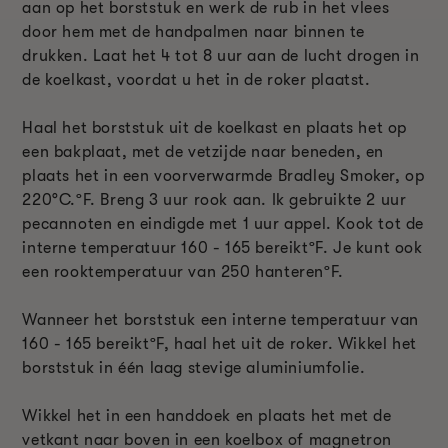
aan op het borststuk en werk de rub in het vlees
door hem met de handpalmen naar binnen te
drukken. Laat het 4 tot 8 uur aan de lucht drogen in
de koelkast, voordat u het in de roker plaatst.
Haal het borststuk uit de koelkast en plaats het op
een bakplaat, met de vetzijde naar beneden, en
plaats het in een voorverwarmde Bradley Smoker, op
220°C.
ºF
. Breng 3 uur rook aan. Ik gebruikte 2 uur
pecannoten en eindigde met 1 uur appel. Kook tot de
interne temperatuur 160 - 165 bereikt
ºF
. Je kunt ook
een rooktemperatuur van 250 hanteren
ºF
.
Wanneer het borststuk een interne temperatuur van
160 - 165 bereikt
ºF
, haal het uit de roker. Wikkel het
borststuk in één laag stevige aluminiumfolie.
Wikkel het in een handdoek en plaats het met de
vetkant naar boven in een koelbox of magnetron