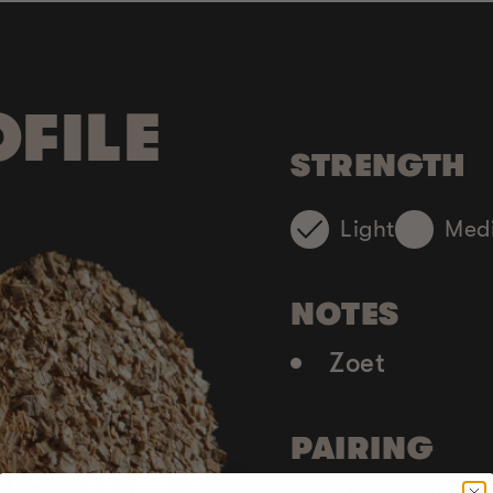
FILE
STRENGTH
Light
Med
NOTES
Zoet
PAIRING