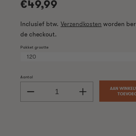
Normale
€49,99
prijs
Inclusief btw.
Verzendkosten
worden ber
de checkout.
Pakket grootte
Aantal
AAN WINKE
Aantal
Aantal
TOEVOE
verlagen
verhogen
voor
voor
Pecannootbisquetten
Pecannootbisquetten
voor
voor
Bradley-
Bradley-
rokers
rokers