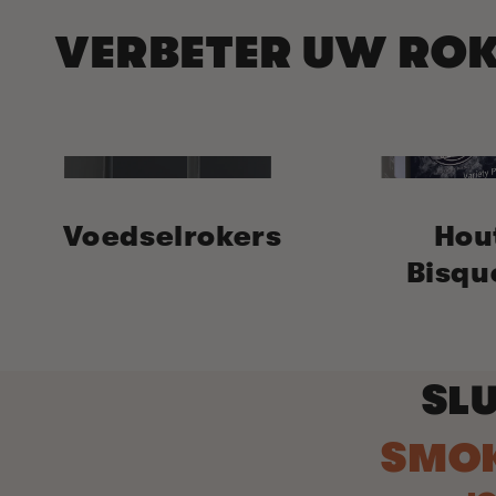
VERBETER UW RO
Voedselrokers
Hou
Bisqu
SLU
SMO