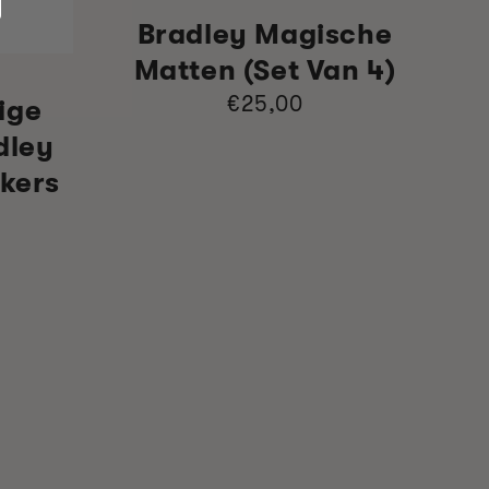
Bradley Magische
Matten (set Van 4)
Normale
€25,00
ige
prijs
dley
kers