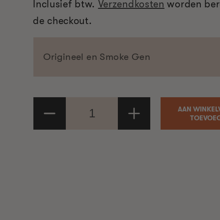
Inclusief btw.
Verzendkosten
worden ber
de checkout.
AAN WINKE
Aantal
Aantal
TOEVOE
verlagen
verhogen
voor
voor
Bisquettebrander
Bisquettebrander