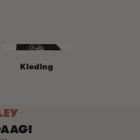
Kleding
LEY
DAAG!