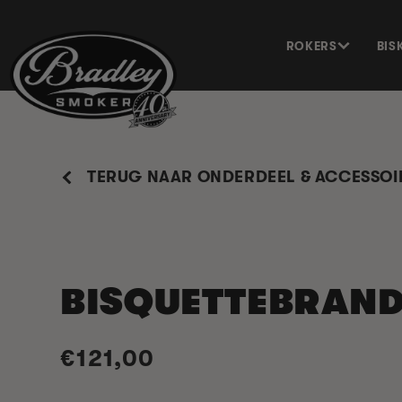
METEEN
NAAR DE
CONTENT
ROKERS
BIS
TERUG NAAR ONDERDEEL & ACCESSOI
BISQUETTEBRAN
Normale
€121,00
prijs