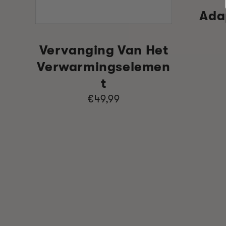
Ada
Vervanging Van Het
Verwarmingselemen
T
Normale
€49,99
prijs