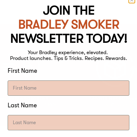
JOIN THE
BRADLEY SMOKER
NEWSLETTER TODAY!
Your Bradley experience, elevated.
Product launches. Tips & Tricks. Recipes. Rewards.
First Name
en Verzendkosten
Gratis Retourne
Last Name
tellingen van meer dan $ 100*
In 30 dagen